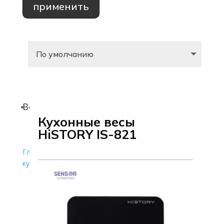
применить
Весы
Кухонные весы
HiSTORY IS-821
Главная страница
»
Каталог
»
Мелкая техника для
кухни
»
Весы