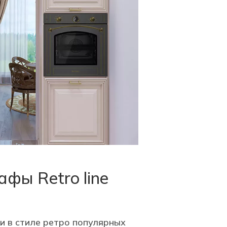
фы Retro line
и в стиле ретро популярных