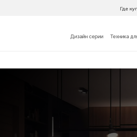
Где ку
Дизайн серии
Техника дл