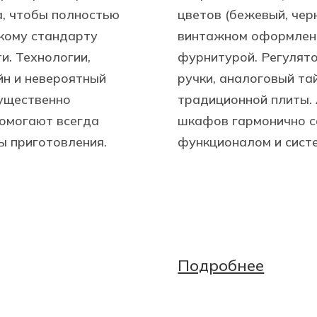
а, чтобы полностью
цветов (бежевый, чер
кому стандарту
винтажном оформлени
и. Технологии,
фурнитурой. Регулят
йн и невероятный
ручки, аналоговый та
ущественно
традиционной плиты.
помогают всегда
шкафов гармонично с
ы приготовления.
функционалом и сист
Подробнее