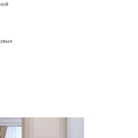
ной
ровых