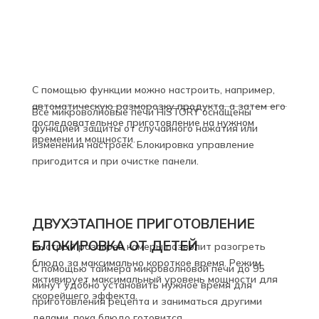
С помощью функции можно настроить, например,
автоматическую разморозку продукта, а затем его
Все микроволновые печи HiSTORY оснащены
последовательное приготовление на нужном
функцией защиты от случайного нажатия или
времени и мощности.
изменения настроек. Блокировка управление
пригодится и при очистке панели.
ДВУХЭТАПНОЕ ПРИГОТОВЛЕНИЕ
БЛОКИРОВКА ОТ ДЕТЕЙ
Быстрый разогрев камеры позволит разогреть
блюдо за максимально короткое время. Режим
С помощью таймера микроволновой печи до 95
активирует максимальный уровень мощности для
минут удобно установить нужное время для
скорейшего эффекта.
приготовления рецепта и заниматься другими
делами, пока блюдо готовится.