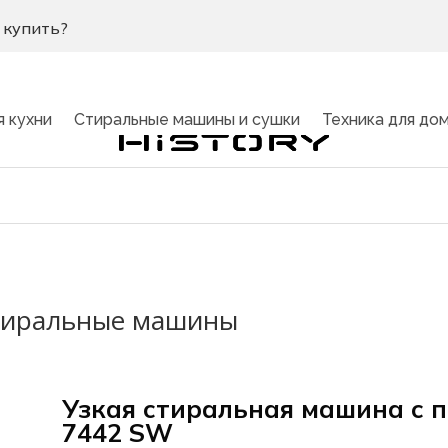
 купить?
я кухни
Стиральные машины и сушки
Техника для до
тиральные машины
Узкая стиральная машина c
вная страница
»
Каталог
»
Крупнобытовая и встраиваемая техни
7442 SW