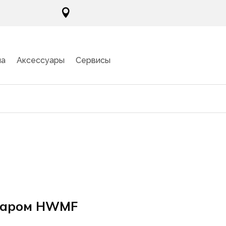

ма
Аксессуары
Сервисы
 паром HWMF
ка
»
Стиральные машины