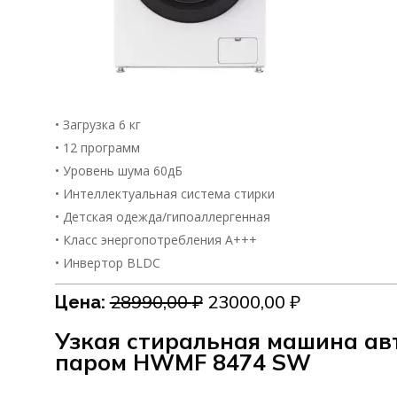
• Загрузка 6 кг
• 12 программ
• Уровень шума 60дБ
• Интеллектуальная система стирки
• Детская одежда/гипоаллергенная
• Класс энергопотребления А+++
• Инвертор BLDC
Первоначальная
Текущая
28990,00
₽
23000,00
₽
Цена:
цена
цена:
Узкая стиральная машина ав
составляла
23000,00 ₽.
паром HWMF 8474 SW
28990,00 ₽.