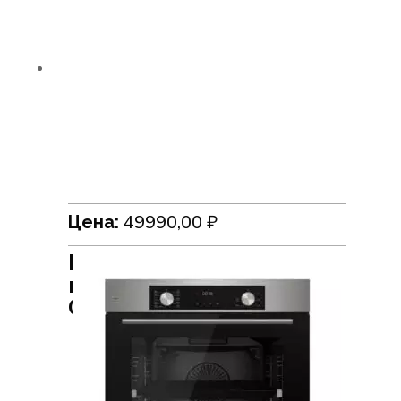
49990,00
₽
Цена:
Встраиваемый духовой
шкаф HiSTORY
OE7710C.FIX