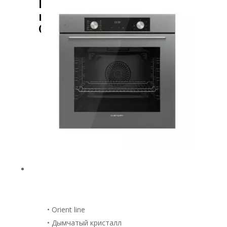
Встраиваемый духовой
шкаф HiSTORY
OE7710B.FGR
• Orient line
• Дымчатый кристалл