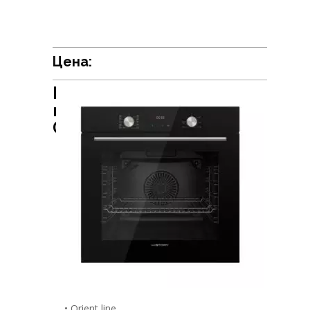
Цена:
Встраиваемый духовой
шкаф HiSTORY
OE7710B.FBK
• Orient line