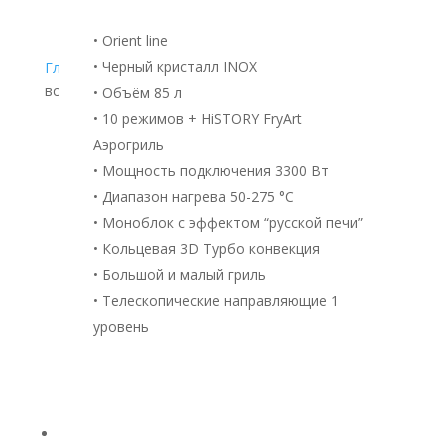
• Orient line
• Черный кристалл INOX
Главная страница
»
Каталог
»
Крупнобытовая и
встраиваемая техника
• Объём 85 л
• 10 режимов + HiSTORY FryArt
Аэрогриль
• Мощность подключения 3300 Вт
• Диапазон нагрева 50-275 °С
• Моноблок с эффектом “русской печи”
• Кольцевая 3D Турбо конвекция
• Большой и малый гриль
• Телескопические направляющие 1
уровень