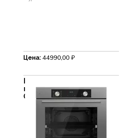
44990,00
₽
Цена:
Встраиваемый духовой
шкаф HiSTORY
OE7710C.FGR