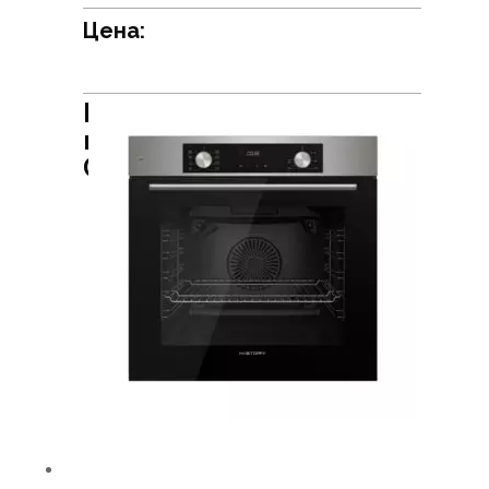
Цена:
Встраиваемый духовой
шкаф HiSTORY
OE778L.FIX