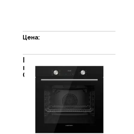
Цена:
Встраиваемый духовой
шкаф HiSTORY
OE778L.FBK