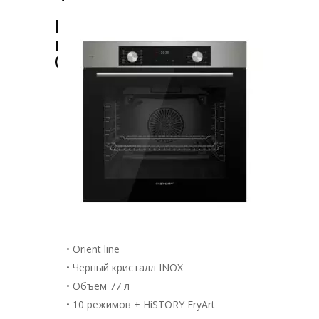
Встраиваемый духовой
шкаф HiSTORY
OE7710B.FIX
• Orient line
• Черный кристалл INOX
• Объём 77 л
• 10 режимов + HiSTORY FryArt