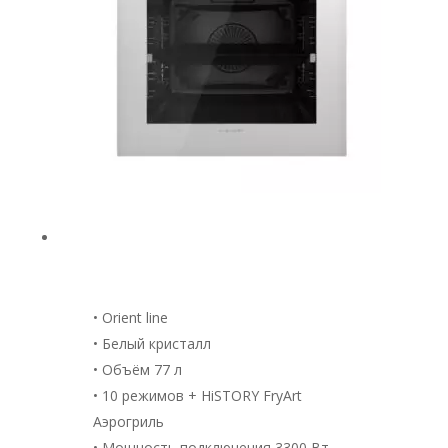
• Orient line
• Белый кристалл
• Объём 77 л
• 10 режимов + HiSTORY FryArt
Аэрогриль
• Мощность подключения 3300 Вт