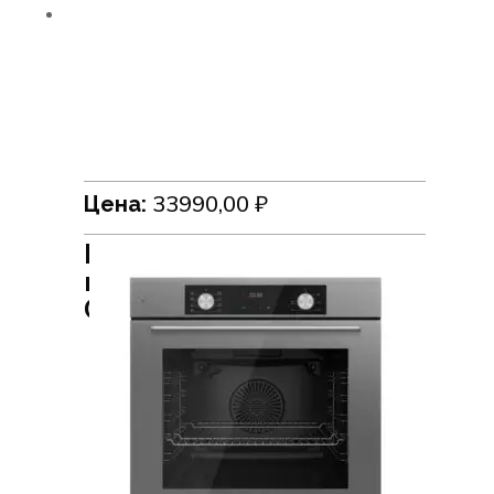
33990,00
₽
Цена:
Встраиваемый духовой
шкаф HiSTORY
OE778L.FGR