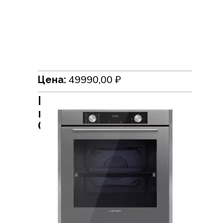
49990,00
₽
Цена:
Встраиваемый духовой
шкаф HiSTORY
OEP8510P.FGR