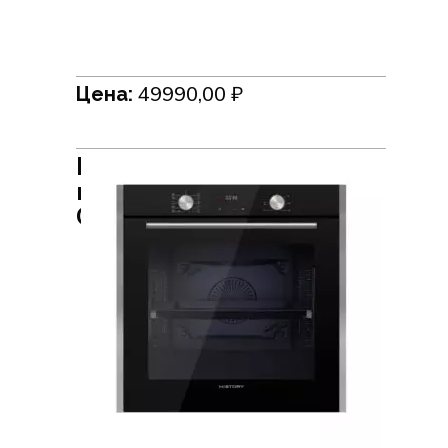
49990,00
₽
Цена:
Встраиваемый духовой
шкаф HiSTORY
OEP8510P.FBK