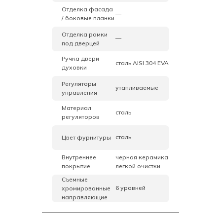
Отделка фасада
—
/ боковые планки
Отделка рамки
—
под дверцей
Ручка двери
сталь AISI 304 EVA
духовки
Регуляторы
утапливаемые
управления
Материал
сталь
регуляторов
сталь
Цвет фурнитуры
Внутреннее
черная керамика
покрытие
легкой очистки
Съемные
6 уровней
хромированные
направляющие