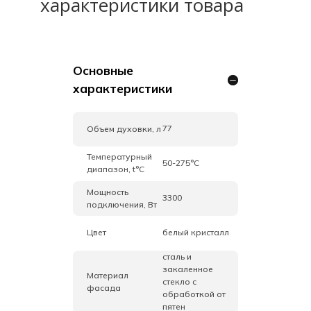
характеристики товара
Основные
характеристики
77
Объем духовки, л
Температурный
50-275°C
диапазон, t°C
Мощность
3300
подключения, Вт
Цвет
белый кристалл
сталь и
закаленное
Материал
стекло с
фасада
обработкой от
пятен