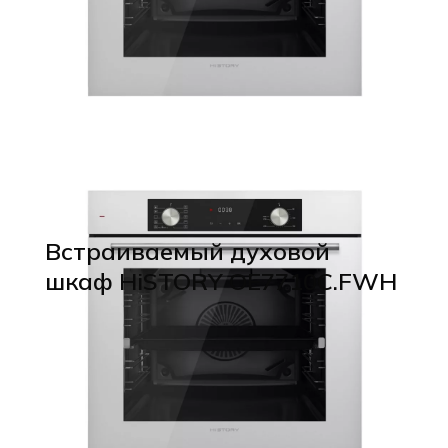
Встраиваемый духовой
шкаф HiSTORY OE7710C.FWH