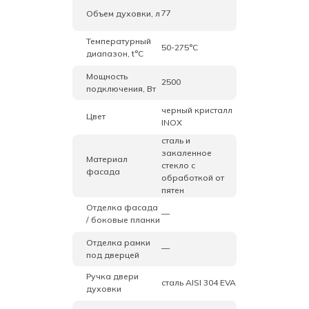
77
Объем духовки, л
Температурный
50-275°C
диапазон, t°C
Мощность
2500
подключения, Вт
черный кристалл
Цвет
INOX
сталь и
закаленное
Материал
стекло с
фасада
обработкой от
пятен
Отделка фасада
—
/ боковые планки
Отделка рамки
—
под дверцей
Ручка двери
сталь AISI 304 EVA
духовки