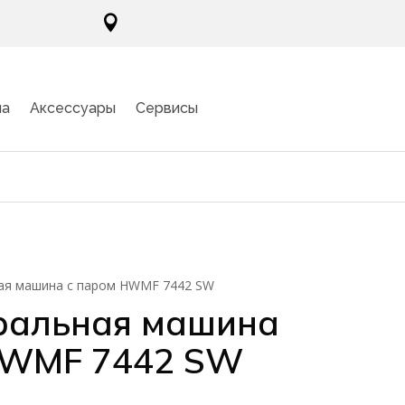

ма
Аксессуары
Сервисы
ная машина c паром HWMF 7442 SW
иральная машина
HWMF 7442 SW