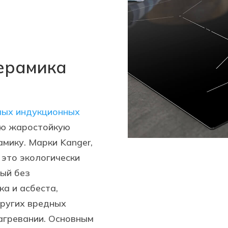
ерамика
мых индукционных
ю жаростойкую
мику. Марки Kanger,
– это экологически
ный без
а и асбеста,
ругих вредных
агревании. Основным