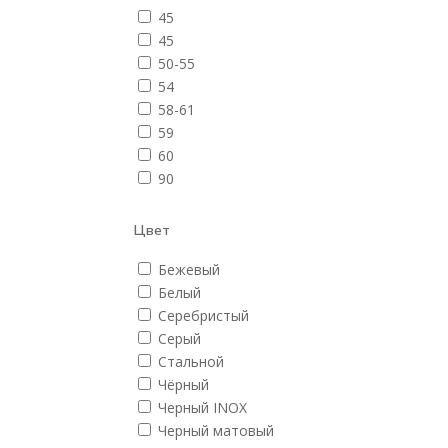
45
45
50-55
54
58-61
59
60
90
Цвет
Бежевый
Белый
Серебристый
Серый
Стальной
Чёрный
Черный INOX
Черный матовый