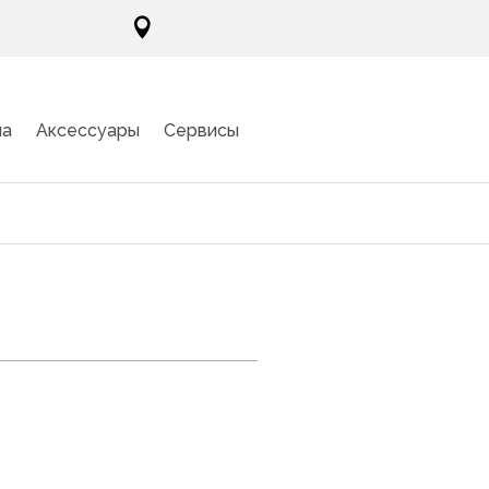

ма
Аксессуары
Сервисы
 BBK
ка
»
Варочные панели
»
Индукционные