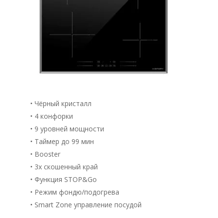
Фильтр
• Чёрный кристалл
• 4 конфорки
• 9 уровней мощности
• Таймер до 99 мин
• Booster
• 3х скошенный край
• Функция STOP&Go
• Режим фондю/подогрева
• Smart Zone управление посудой