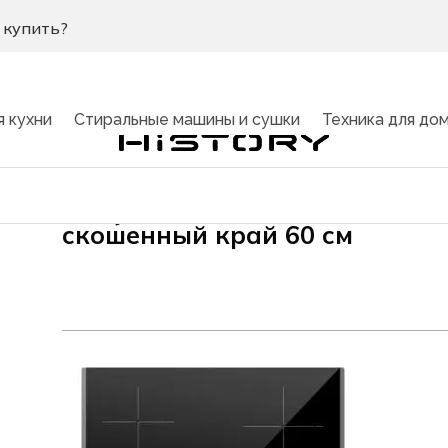
 купить?
я кухни
Стиральные машины и сушки
Техника для до
Индукционная панель HI6440
скошенный край 60 см
ндукционные панели
вная страница
»
Каталог
»
Крупнобытовая и встраиваемая техни
ели