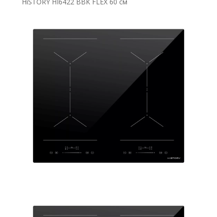
HiSTORY HI6422 BBK FLEX 60 см