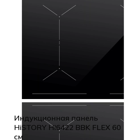
Индукционная панель
HiSTORY HI6422 BBK FLEX 60
см