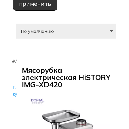
применить
Мясорубки
Мясорубка
электрическая HiSTORY
IMG-XD420
Главная страница
»
Каталог
»
Мелкая техника для
кухни
»
Мясорубки