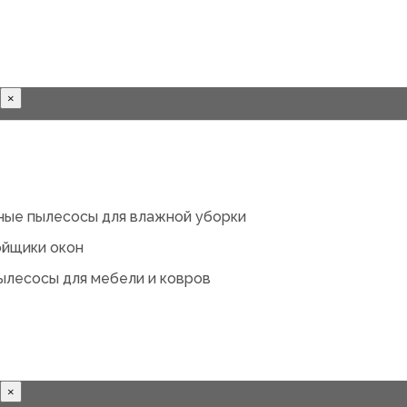
×
ные пылесосы для влажной уборки
йщики окон
лесосы для мебели и ковров
×