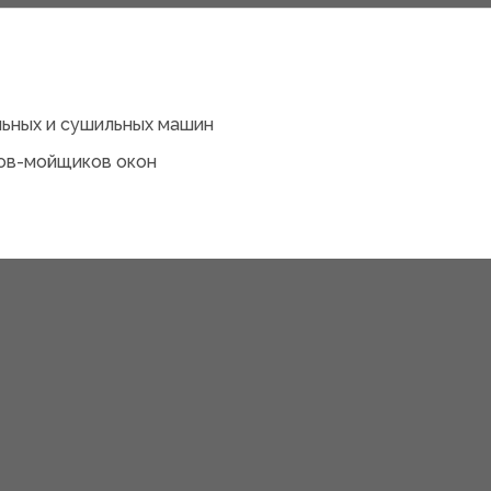
льных и сушильных машин
ов-мойщиков окон
×
Дизайнерам и студ