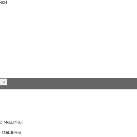
ики
×
е машины
 машины