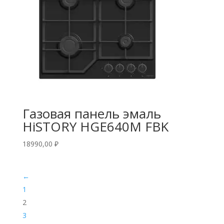
Газовая панель эмаль
HiSTORY HGE640M FBK
18990,00
₽
←
1
2
3