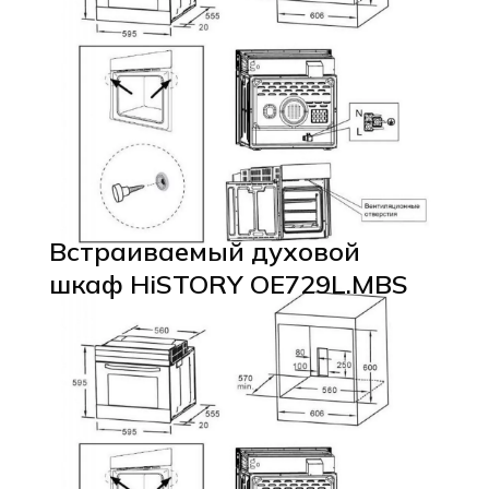
Встраиваемый духовой
шкаф HiSTORY OE729L.MBS