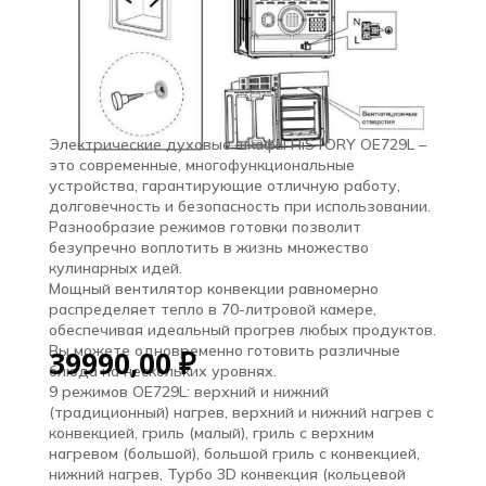
Электрические духовые шкафы HiSTORY OE729L –
это современные, многофункциональные
устройства, гарантирующие отличную работу,
долговечность и безопасность при использовании.
Разнообразие режимов готовки позволит
безупречно воплотить в жизнь множество
кулинарных идей.
Мощный вентилятор конвекции равномерно
распределяет тепло в 70-литровой камере,
обеспечивая идеальный прогрев любых продуктов.
Вы можете одновременно готовить различные
39990,00
₽
блюда на нескольких уровнях.
9 режимов OE729L: верхний и нижний
(традиционный) нагрев, верхний и нижний нагрев с
конвекцией, гриль (малый), гриль с верхним
нагревом (большой), большой гриль с конвекцией,
нижний нагрев, Турбо 3D конвекция (кольцевой