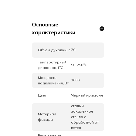
Основные
характеристики
70
Объем духовки, л
Температурный
50-250°C
диапазон, t°C
Мощность
3000
подключения, Вт
Цвет
Черный кристалл
сталь и
закаленное
Материал
стекло с
фасада
обработкой от
пятен
Ручка двери