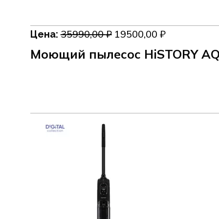
Первоначальная
Текущая
35990,00
₽
19500,00
₽
Цена:
цена
цена:
Моющий пылесос HiSTORY A
составляла
19500,00 ₽.
35990,00 ₽.