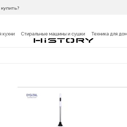
 купить?
я кухни
Стиральные машины и сушки
Техника для до
Моющий пылесос HiSTORY A
хника для дома
вная страница
»
Каталог
»
Техника для дома