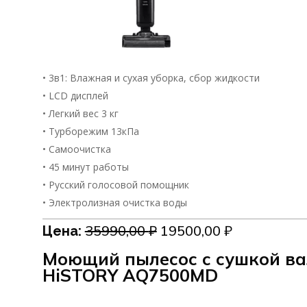
• 3в1: Влажная и сухая уборка, сбор жидкости
• LCD дисплей
• Легкий вес 3 кг
• Турборежим 13кПа
• Самоочистка
• 45 минут работы
• Русский голосовой помощник
• Электролизная очистка воды
Первоначальная
Текущая
35990,00
₽
19500,00
₽
Цена:
цена
цена:
Моющий пылесос с сушкой в
составляла
19500,00 ₽.
35990,00 ₽.
HiSTORY AQ7500MD