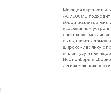
Моющий вертикальны
AQ7500MB подходит д
сбора разлитой жидк
всасыванием устраняе
присохшие, масляные 
пыль, шерсть домашн
широкому валику с п
к плинтусу и вычищае
Вес прибора в сборке 
легких моющих вертик