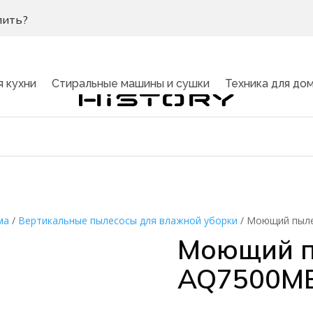
пить?
я кухни
Стиральные машины и сушки
Техника для до
ма
/
Вертикальные пылесосы для влажной уборки
/
Моющий пыле
Моющий п
AQ7500M