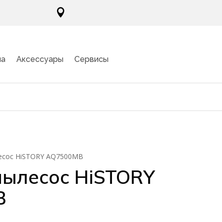

ма
Аксессуары
Сервисы
сос HiSTORY AQ7500MB
ылесос HiSTORY
B