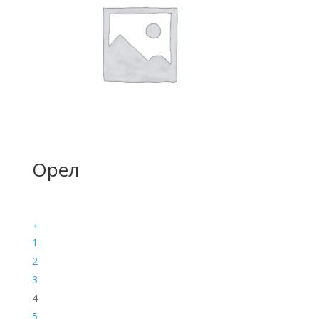
Орел
←
1
2
3
4
5