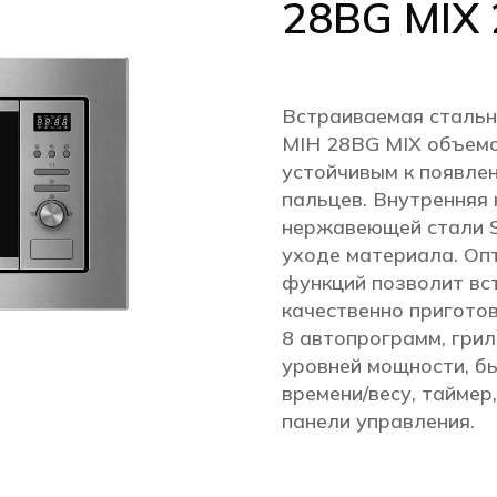
28BG MIX 
Встраиваемая стальн
MIH 28BG MIX объемо
устойчивым к появлен
пальцев. Внутренняя
нержавеющей стали S
уходе материала. Оп
функций позволит вс
качественно пригото
8 автопрограмм, грил
уровней мощности, б
времени/весу, таймер
панели управления.