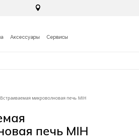

ма
Аксессуары
Сервисы
/
Встраиваемая микроволновая печь MIH
емая
новая печь MIH