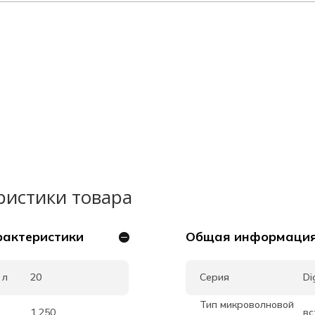
ристики товара
рактеристики
Общая информаци
 л
20
Серия
Di
Тип микроволновой
1 250
вс