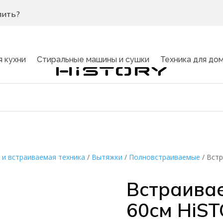
пить?
я кухни
Стиральные машины и сушки
Техника для до
 и встраиваемая техника
/
Вытяжки
/
Полновстраиваемые
/
Встр
Встраива
60см HiST