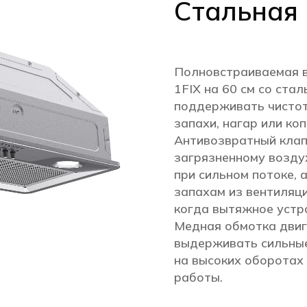
Стальная
Полновстраиваемая в
1FIX на 60 см со ста
поддерживать чистот
запахи, нагар или ко
Антивозвратный клап
загрязненному возду
при сильном потоке, 
запахам из вентиляци
когда вытяжное устр
Медная обмотка двиг
выдерживать сильные 
на высоких оборотах
работы.