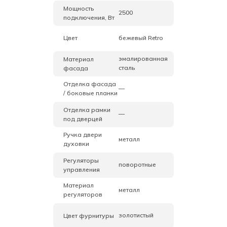
Мощность
2500
подключения, Вт
Цвет
бежевый Retro
эмалированная
Материал
сталь
фасада
Отделка фасада
—
/ боковые планки
Отделка рамки
—
под дверцей
Ручка двери
металл
духовки
Регуляторы
поворотные
управления
Материал
металл
регуляторов
золотистый
Цвет фурнитуры