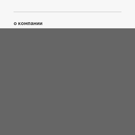
о компании
техника HiSTORY
контакты и реквизиты
дизайнерам и студиям
поддержка
где купить
гарантия и сервис