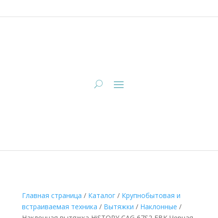
Главная страница
/
Каталог
/
Крупнобытовая и
встраиваемая техника
/
Вытяжки
/
Наклонные
/
Наклонная вытяжка HiSTORY CAG 67S2 FBK Черная